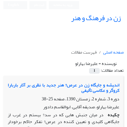
ورود به سامانه
ثبت نام
English
زن در فرهنگ و هنر
صفحه اصلی
فهرست مقالات
نویسنده =
علیرضا بهارلو
تعداد مقالات:
1
اندیشه و جایگاه زن در عرص? هنر جدید با نظری بر آثار باربارا
کروگر و عکاسی تألیفی
دوره 3، شماره 2، زمستان 1390، صفحه
25-38
علیرضا بهارلو، صدیقه آقایی، ابوالقاسم دادور
چکیده
در میان جنبش هایی که در سد? بیستم در غرب از
جایگاهی کلیدی و تعیین کننده در عرص? تفکر حاکم برخودار