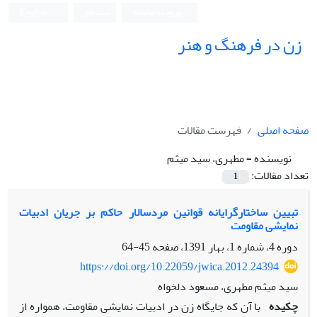
ورود به سامانه
ثبت نام
English
زن در فرهنگ و هنر
صفحه اصلی
فهرست مقالات
نویسنده =
مطهری، سید میثم
تعداد مقالات:
1
تبیین ساختارگرایانه قوانین مردسالار حاکم بر جریان ادبیات
نمایشی مقاومت
دوره 4، شماره 1، بهار 1391، صفحه
45-64
https://doi.org/10.22059/jwica.2012.24394
سید میثم مطهری، مسعود دلخواه
چکیده
با آن که جایگاه زن در ادبیات نمایشی مقاومت، همواره از