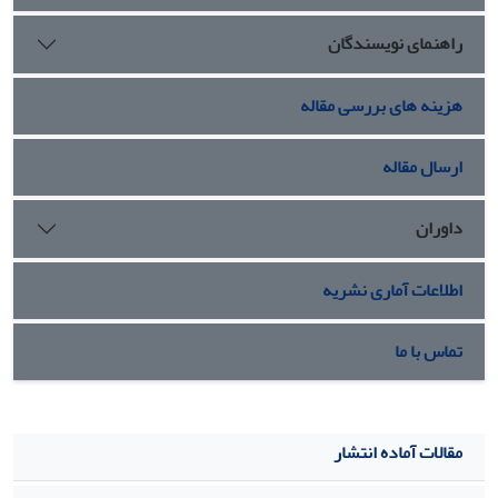
مرتب گردیده است. تدوین قوانین مردسالار حاکم بر جریان و
راهنمای نویسندگان
همچنین ارائه روش‌های اصلی و کاربردی برای نقض این قوانین، از
نتایج مقاله است. این پژوهش می تواند در بیان وضعیت کنونی زن
در ادبیات نمایشی به صورت روشن و به دور از هرگونه کلی گویی
هزینه های بررسی مقاله
نقش مؤثری داشته باشد.
ارسال مقاله
داوران
اطلاعات آماری نشریه
تماس با ما
مقالات آماده انتشار