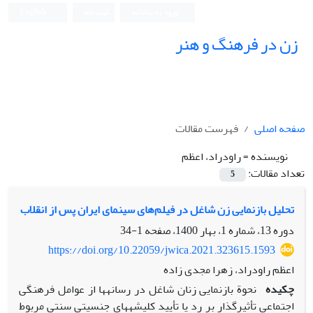
ورود به سامانه
ثبت نام
English
زن در فرهنگ و هنر
صفحه اصلی
فهرست مقالات
نویسنده =
راودراد، اعظم
تعداد مقالات:
5
تحلیل بازنمایی زن شاغل در فیلم‌های سینمای ایران پس از انقلاب
دوره 13، شماره 1، بهار 1400، صفحه
1-34
https://doi.org/10.22059/jwica.2021.323615.1593
اعظم راودراد، زهرا مجدی زاده
چکیده
نحوة بازنمایی زنان شاغل در رسانه‏ها‏ از عوامل فرهنگی
اجتماعی تأثیرگذار بر رد یا تأیید کلیشه‏های جنسیتی سنتی مربوط