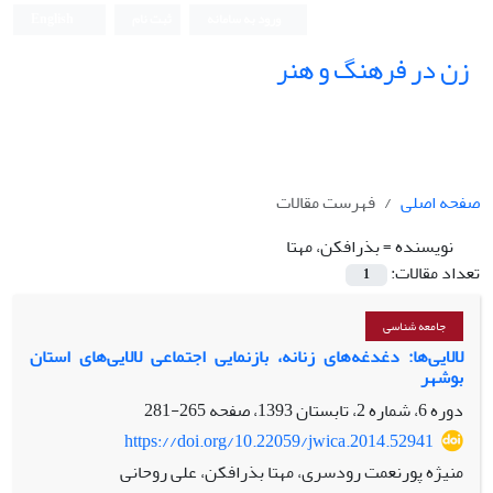
ورود به سامانه
ثبت نام
English
زن در فرهنگ و هنر
صفحه اصلی
فهرست مقالات
نویسنده =
بذرافکن، مهتا
تعداد مقالات:
1
جامعه شناسی
لالایی‌ها: دغدغه‌های زنانه، بازنمایی اجتماعی لالایی‌های استان
بوشهر
دوره 6، شماره 2، تابستان 1393، صفحه
265-281
https://doi.org/10.22059/jwica.2014.52941
منیژه پورنعمت رودسری، مهتا بذرافکن، علی روحانی