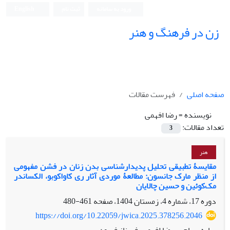
ورود به سامانه
ثبت نام
English
زن در فرهنگ و هنر
صفحه اصلی
فهرست مقالات
نویسنده =
رضا افهمی
تعداد مقالات:
3
هنر
مقایسۀ تطبیقی تحلیل پدیدارشناسی بدن زنان در فشن مفهومی
از منظر مارک جانسون: مطالعۀ موردی آثار ری کاواکوبو، الکساندر
مک‌کوئین و حسین چالایان
دوره 17، شماره 4، زمستان 1404، صفحه
461-480
https://doi.org/10.22059/jwica.2025.378256.2046