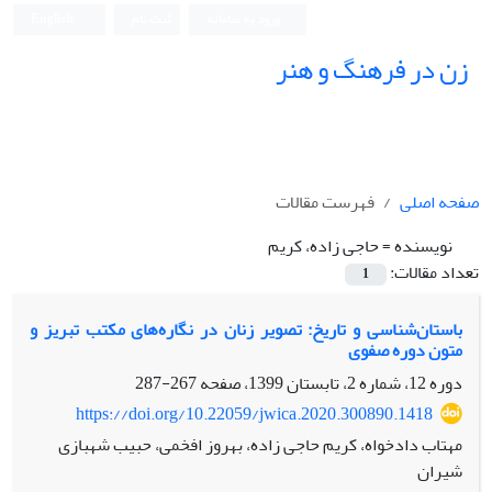
ورود به سامانه
ثبت نام
English
زن در فرهنگ و هنر
صفحه اصلی
فهرست مقالات
نویسنده =
حاجی زاده، کریم
تعداد مقالات:
1
باستان‌شناسی و تاریخ: تصویر زنان در نگاره‌های مکتب تبریز و
متون دوره صفوی
دوره 12، شماره 2، تابستان 1399، صفحه
267-287
https://doi.org/10.22059/jwica.2020.300890.1418
مهتاب دادخواه، کریم حاجی زاده، بهروز افخمی، حبیب شهبازی
شیران