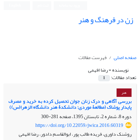
ورود به سامانه
ثبت نام
English
زن در فرهنگ و هنر
صفحه اصلی
فهرست مقالات
نویسنده =
رضا افهمی
تعداد مقالات:
1
هنر
بررسی آگاهی و درک زنان جوان تحصیل کرده به خرید و مصرف
پایدار پوشاک (مطالعۀ موردی: دانشکدۀ هنر دانشگاه الزهرا(س))
دوره 8، شماره 2، تابستان 1395، صفحه
281-300
https://doi.org/10.22059/jwica.2016.60319
روشنک داوری، فریده طالب پور، ابوالقاسم دادور، رضا افهمی