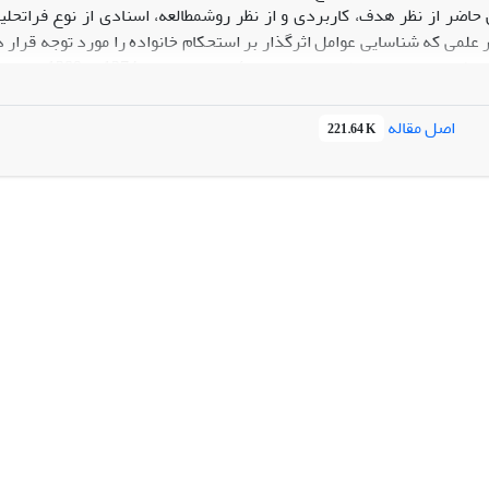
ضر از نظر هدف، کاربردی و از نظر روشمطالعه، اسنادی از نوع فراتحلیل
مند 51 اثر علمی که شناسایی عوامل اثرگذار بر استحکام خانواده را مورد توجه قر
لازم برای اجر
تجزیه و تحلیل شدند. 
اصل مقاله
221.64 K
های اخلاقی، تعاملات مثبت خانوادگی، سلامت جسمی و روحی، شیوۀ ادارۀ زن
ن نیازهای اساسی)، خدمات عمومی و ملاحظات بهداشتی جامعه.