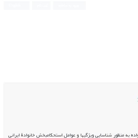
ورود به سامانه
ثبت نام
English
اده به منظور شناسایی ویژگی‏ها و عوامل استحکام‏بخش خانوادۀ ایرانی