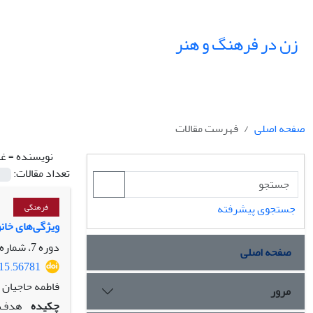
زن در فرهنگ و هنر
صفحه اصلی
فهرست مقالات
نویسنده =
غف
تعداد مقالات:
جستجوی پیشرفته
فرهنگی
ویژگی‌های خانوا
دوره 7، شماره 1، بهار 1394، صفحه
صفحه اصلی
015.56781
فاطمه حاجیان 
مرور
چکیده
هدف ا