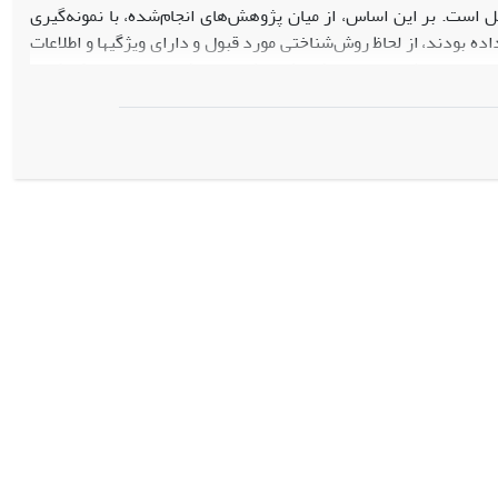
 است. بر این اساس، از میان پژوهش‌های انجام‌شده، با نمونه‌گیری
ار داده بودند، از لحاظ روش‌شناختی مورد قبول و دارای ویژگی‏ها و اطلاعات
ای فراتحلیل مورد نظر بودند، در بازۀ زمانی سال‏های 1374 تا 1389 انتخاب و بررسی شدند. ابزار پژوهش، چک‌لیست فراتحلیل بود. تکنیک‏های
استفاده‌شده در تجزیه و تحلیل داده‌ها شامل تکنیک‏های آمار توصیفی نظیر توزیع فراوانی و درصد بوده است. اطلاعات به‌دست‌آمده به وسیلۀ نرم‌افزار SPSS
در بررسی یافته‌های پژوهش‏های مطالعه‌شده، الگویی از 9 عامل مؤثر بر نهاد خانواده به دست آمد که به ترتیب اهمیت بدین قرارند: ایمان،
دگی خانوادگی، رشد فردی، محیط فرهنگی اجتماعی و سیاسی جامعه، رفاه