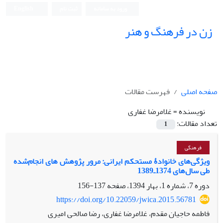
ورود به سامانه
ثبت نام
English
زن در فرهنگ و هنر
صفحه اصلی
فهرست مقالات
نویسنده =
غلامرضا غفاری
تعداد مقالات:
1
فرهنگی
ویژگی‌های خانوادۀ مستحکم ایرانی: مرور پژوهش ‏های انجام‌شده
طی سال‌های 1374ـ1389
دوره 7، شماره 1، بهار 1394، صفحه
137-156
https://doi.org/10.22059/jwica.2015.56781
فاطمه حاجیان مقدم، غلامرضا غفاری، رضا صالحی امیری