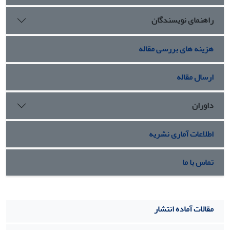
است فرا می‌خوانند. سوژۀ بازنموده در آثار هر دو نقاش در متن
راهنمای نویسندگان
عناصر نسبتاً مقدسِ جوامعِ سنتی (طبیعت و خانواده) به نمایش
درمی‌آید، اما اولی ما را به تأمل انتقادی در آن وضعیت وادار
می‌کند، و دومی ناخواسته ما را در نوستالژی آن وضعیت فرو
هزینه های بررسی مقاله
می‌برد.
ارسال مقاله
داوران
اطلاعات آماری نشریه
تماس با ما
مقالات آماده انتشار