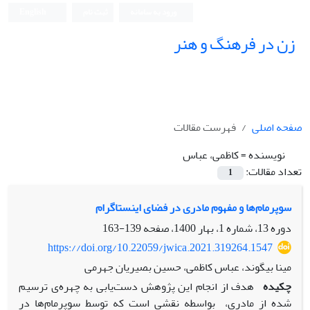
ورود به سامانه
ثبت نام
English
زن در فرهنگ و هنر
صفحه اصلی
فهرست مقالات
نویسنده =
کاظمی، عباس
تعداد مقالات:
1
سوپرمام‌ها و مفهوم مادری در فضای اینستاگرام
دوره 13، شماره 1، بهار 1400، صفحه
139-163
https://doi.org/10.22059/jwica.2021.319264.1547
مینا بیگوند، عباس کاظمی، حسین بصیریان جهرمی
چکیده
هدف از انجام این پژوهش دست‌یابی به چهره‌ی ترسیم
شده از مادری، بواسطه نقشی است که توسط سوپرمام‌ها در