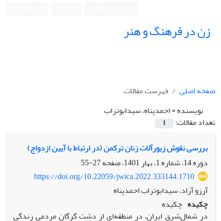
ورود به سامانه
ثبت نام
English
زن در فرهنگ و هنر
صفحه اصلی
فهرست مقالات
نویسنده =
احمدپناه، سیدابوتراب
تعداد مقالات:
1
‌‌‌‌‌بررسی نقوش زیورآلات زنان ترکمن (در ارتباط با آیین ازدواج)
دوره 14، شماره 1، بهار 1401، صفحه
27-55
https://doi.org/10.22059/jwica.2022.333144.1710
آرزو آزاد، سیدابوتراب احمدپناه
چکیده
چکیده
در شمال‌شرق ایران، در منطقه‌ای از دشت گرگان مردمی زندگی