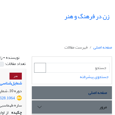
زن در فرهنگ و هنر
صفحه اصلی
فهرست مقالات
نویسنده =
زا
تعداد مقالات:
جستجوی پیشرفته
هنر
شمایل‌شناسی تص
دوره 10، شماره 4، زمستان 1397، صفحه
صفحه اصلی
7328.1064
ساره طهماسبی 
مرور
چکیده
از اوا