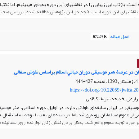
ست. بازتاب این زیبایی را در نقاشی‏های این دوره به‌وفور می‏بینیم. اما نکت
 و نقاشی‏های این دوره است. آنچه در این پژوهش مطالعه شده، بررسی صحت
آن‏ها با نگاشته‏های سفرنامه‏هاست. گردآوری مطالب در این پژوهش کتابخان
مقاله بدین ترتیب است: سیمای ظاهری زنان در نقاشی‏های دورة قاجاریه ت
ی دارد؟ و در صورت تفاوت در سیمای ظاهری زنانی که در مدارک یاد شده،
اصل مقاله
672.07 K
اهد نوعی تفاوت در میان عکس‏های برجای‌مانده با نقاشی‏های این دوره هست
 گرایش داشت. می‏توان گفت زن در تصویرنگاری‏های این دوره، اعم از عکس
زنان در عرصۀ هنر موسیقی دوران میانیِ اسلام بر‌اساس نقوش سفالی
427-444
https://doi.org/10.22059/jwica.2
 زارعی، خدیجه شریف کاظمی
وسیقی در ایران سابقه‌ای طولانی دارد. در اوایل دورة اسلامی، هنر موس
ی از عموم مسلمانان روبه‌رو شد. اما در سده‌های بعد، با توجه به استقبال
ر مورد توجه عموم واقع شد. به‌کار بردن نقش زنان نوازنده روی سفالینه‌ها
د منبع ارزشمندی برای بررسی جایگاه هنر موسیقی و موقعیت اجتماعی ز
ورة میانی اسلامی واقع در گنجینه‌‌های هنری و همچنین بر‌اساس متون که