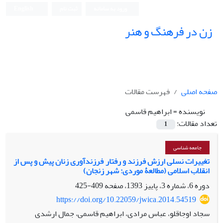
ورود به سامانه
ثبت نام
English
زن در فرهنگ و هنر
صفحه اصلی
فهرست مقالات
نویسنده =
ابراهیم قاسمی
تعداد مقالات:
1
جامعه شناسی
تغییرات نسلی ارزش فرزند و رفتار فرزندآوری زنان پیش و پس از
انقلاب اسلامی (مطالعۀ موردی: شهر زنجان)
دوره 6، شماره 3، پاییز 1393، صفحه
409-425
https://doi.org/10.22059/jwica.2014.54519
سجاد اوجاقلو، عباس مرادی، ابراهیم قاسمی، جمال ارشدی