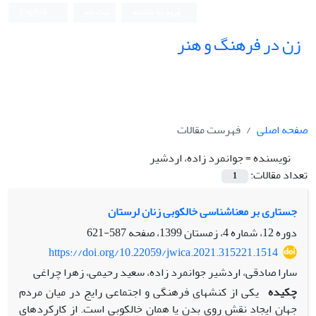
ورود به سامانه
ثبت نام
English
زن در فرهنگ و هنر
صفحه اصلی
فهرست مقالات
نویسنده =
جوانمرد زاده، اردشیر
تعداد مقالات:
1
جستاری بر معناشناسی خالکوبی زنان لرستان
دوره 12، شماره 4، زمستان 1399، صفحه
587-621
https://doi.org/10.22059/jwica.2021.315221.1514
سارا صادقی، اردشیر جوانمرد زاده، سعید رحیمی، زهرا چراغی
چکیده
یکی از کنش‏های فرهنگی و اجتماعی رایج در میان مردم
جهان ایجاد نقش روی بدن یا همان خالکوبی است. از کارکردهای