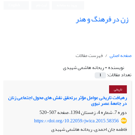
ورود به سامانه
ثبت نام
English
زن در فرهنگ و هنر
صفحه اصلی
فهرست مقالات
نویسنده =
ریحانه هاشمی شهیدی
تعداد مقالات:
1
تاریخی
رهیافت تاریخی عوامل مؤثر برتحقق نقش های محول اجتماعی زنان
در جامعۀ عصر نبوی
دوره 7، شماره 4، زمستان 1394، صفحه
507-520
https://doi.org/10.22059/jwica.2015.58356
فاطمه جان احمدی، ریحانه هاشمی شهیدی