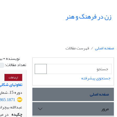
زن در فرهنگ و هنر
صفحه اصلی
فهرست مقالات
نویسنده =
بی
تعداد مقالات:
جستجوی پیشرفته
ارتباطات
تفاوت‏های شکل
دوره 15، شماره 3، پاییز 1402، صفحه
صفحه اصلی
2865.1871
عبدالله بیچران
مرور
چکیده
در می