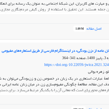
 مهارت های کاربران، این شبکة اجتماعی به عنوان یک رسانه برای انعکا
غال و به همین دلیل شهرت یافته اند، مطالعه کرده و به تحلیل چگونگ
داخته است. در این تحقیق ضمن بهره‌گیری از نظریات گافمن و گیدنز در 
ن سوال ها پاسخ داده شود که بازنمود پوشش این زنان مشهور در صفحات
اصل مقاله
1.09 M
اویری از ایشان که در عرصه‌های مختلف زندگی شخصی و اجتماعی در اینستا
ز نظر نوع پوشش، تنوع لباس و رنگ‌بندی، تفاوت بارز و چشمگیری با پوشش 
ام خود برای تبلیغ گونه‌های خاصی از حجاب، با اهداف فرهنگی- تجاری استف
ن عامه از «زن بودگی» در اینستاگرام فارسی از طریق استعاره‌های مفهومی
341-364
https://doi.org/10.22059/jwica.2021.32
لو، زهره بوالی
العۀ عبارات استعاری در یک زبان در خصوص زن و زن‌بودگی می‌توان به
 این مقاله، مطالعۀ چگونگی مفهوم‌سازی زن در میان زنان عامه ایرانی د
ره‌های محوری‌ای است که معانی آن را با یکدیگر مرتبط می‌سازد. برای دست
ین کاربرد را برای حوزۀ مقصد زن در زبان زنان عامۀ فارسی‌زیان دارد؟