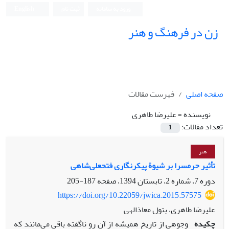
ورود به سامانه
ثبت نام
English
زن در فرهنگ و هنر
صفحه اصلی
فهرست مقالات
نویسنده =
علیرضا طاهری
تعداد مقالات:
1
هنر
تأثیر حرمسرا بر شیوة پیکرنگاری فتحعلی‌شاهی
دوره 7، شماره 2، تابستان 1394، صفحه
187-205
https://doi.org/10.22059/jwica.2015.57575
علیرضا طاهری، بتول معاذالهی
چکیده
وجوهی از تاریخ همیشه از آن رو ناگفته باقی می‌مانند که