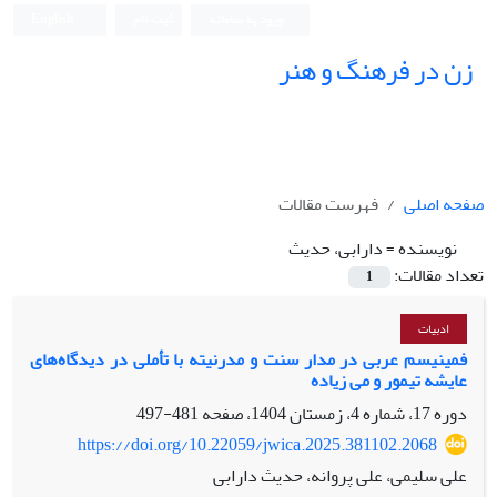
ورود به سامانه
ثبت نام
English
زن در فرهنگ و هنر
صفحه اصلی
فهرست مقالات
نویسنده =
دارابی، حدیث
تعداد مقالات:
1
ادبیات
فمینیسم عربی در مدار سنت و مدرنیته با تأملی در دیدگاه‌های
عایشه تیمور و می زیاده
دوره 17، شماره 4، زمستان 1404، صفحه
481-497
https://doi.org/10.22059/jwica.2025.381102.2068
علی سلیمی، علی پروانه، حدیث دارابی