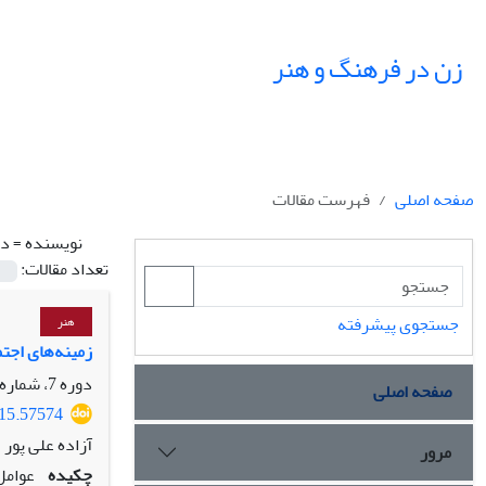
زن در فرهنگ و هنر
صفحه اصلی
فهرست مقالات
نویسنده =
دا
تعداد مقالات:
جستجوی پیشرفته
هنر
زمینه‌های اجتماع
دوره 7، شماره 2، تابستان 1394، صفحه
صفحه اصلی
015.57574
آزاده علی پور
مرور
چکیده
عوامل