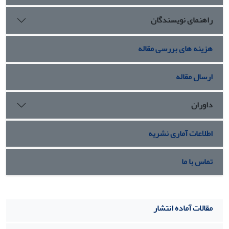
Square: 26.316) نشان داد که میزان توزیع مؤلفه‌ها در کتاب
راهنمای نویسندگان
یادشده به طور معناداری نامتوازن می‌باشد. به‌گونه‌ای که مؤلفه
شناخت با 36/5 درصد فراوانی، دارای بیشترین فراوانی و مؤلفه
تمرکززدایی با 42/2 درصد فراوانی، کم‌ترین فراوانی را در
هزینه های بررسی مقاله
مؤلفه‌های تفکر فلسفی به خود اختصاص داده‌اند.
ارسال مقاله
داوران
اطلاعات آماری نشریه
تماس با ما
مقالات آماده انتشار