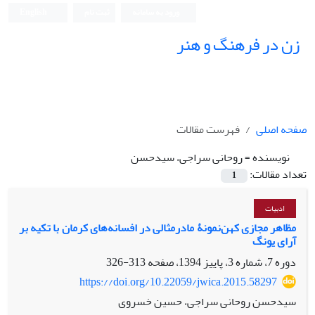
ورود به سامانه
ثبت نام
English
زن در فرهنگ و هنر
صفحه اصلی
فهرست مقالات
نویسنده =
روحانی سراجی، سیدحسن
تعداد مقالات:
1
ادبیات
مظاهر مجازی کهن‌نمونۀ مادرمثالی در افسانه‌های کرمان با تکیه بر
آرای یونگ
دوره 7، شماره 3، پاییز 1394، صفحه
313-326
https://doi.org/10.22059/jwica.2015.58297
سیدحسن روحانی سراجی، حسین خسروی