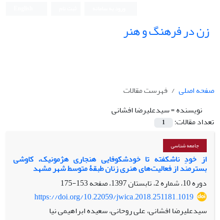
ورود به سامانه
ثبت نام
English
زن در فرهنگ و هنر
صفحه اصلی
فهرست مقالات
نویسنده =
سیدعلیرضا افشانی
تعداد مقالات:
1
جامعه شناسی
از خودِ ناشکفته تا خودشکوفایی هنجاری هژمونیک، کاوشی
بسترمند از فعالیت‌های هنری زنان طبقۀ متوسط شهر مشهد
دوره 10، شماره 2، تابستان 1397، صفحه
153-175
https://doi.org/10.22059/jwica.2018.251181.1019
سیدعلیرضا افشانی، علی روحانی، سعیده ابراهیمی نیا