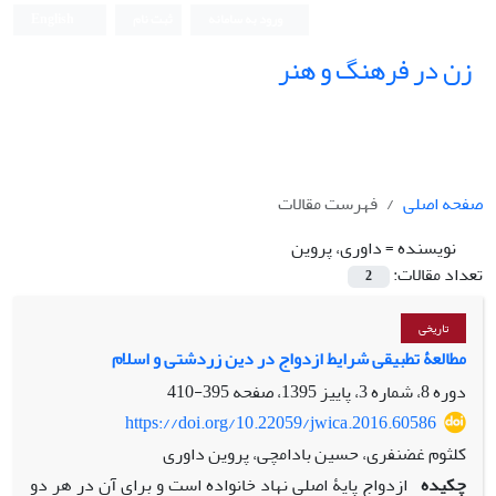
ورود به سامانه
ثبت نام
English
زن در فرهنگ و هنر
صفحه اصلی
فهرست مقالات
نویسنده =
داوری، پروین
تعداد مقالات:
2
تاریخی
مطالعۀ تطبیقی شرایط ازدواج در دین زردشتی و اسلام
دوره 8، شماره 3، پاییز 1395، صفحه
395-410
https://doi.org/10.22059/jwica.2016.60586
کلثوم غضنفری، حسین بادامچی، پروین داوری
چکیده
ازدواج پایۀ اصلی نهاد خانواده است و برای آن در هر دو