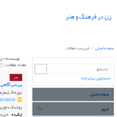
زن در فرهنگ و هنر
صفحه اصلی
فهرست مقالات
نویسنده =
رو
تعداد مقالات:
جستجوی پیشرفته
هنر
بررسی آگاهی و
دوره 8، شماره 2، تابستان 1395، صفحه
صفحه اصلی
016.60319
روشنک داوری، 
مرور
چکیده
خرید 