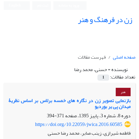
ورود به سامانه
ثبت نام
English
زن در فرهنگ و هنر
صفحه اصلی
فهرست مقالات
نویسنده =
حسنی، محمد رضا
تعداد مقالات:
1
هنر
بازنمایی تصویر زن در نگاره های خمسه برلاس بر اساس نظریۀ
میدان پی یر بوردیو
دوره 8، شماره 3، پاییز 1395، صفحه
371-394
https://doi.org/10.22059/jwica.2016.60585
فاطمه شیرازی، زینب صابر، محمد رضا حسنی