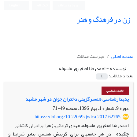
ورود به سامانه
ثبت نام
English
زن در فرهنگ و هنر
صفحه اصلی
فهرست مقالات
نویسنده =
احمدرضا اصغرپور ماسوله
تعداد مقالات:
1
جامعه شناسی
پدیدارشناسی همسرگزینی دختران جوان در شهر مشهد
دوره 9، شماره 1، بهار 1396، صفحه
49-71
https://doi.org/10.22059/jwica.2017.62765
احمدرضا اصغرپور ماسوله، مهدی کرمانی، زهرا برادران کاشانی
چکیده
در هر جامعه‏ای برای گزینش همسر، بنا‌بر شرایط و