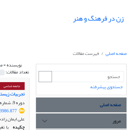
زن در فرهنگ و هنر
صفحه اصلی
فهرست مقالات
نویسنده =
مح
تعداد مقالات:
جستجوی پیشرفته
جامعه شناسی
تجربیات زیستۀ
دوره 9، شماره 4، زمستان 1396، صفحه
صفحه اصلی
33986.877
علی ایمان زاد
مرور
چکیده
با تغ