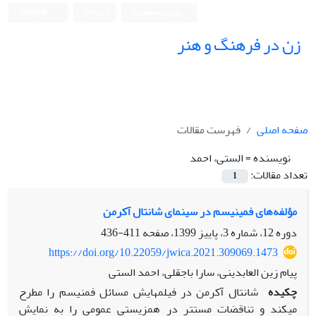
ورود به سامانه
ثبت نام
English
زن در فرهنگ و هنر
صفحه اصلی
فهرست مقالات
نویسنده =
الستی، احمد
تعداد مقالات:
1
مؤلفه‌های فمینیسم در سینمای شانتال آکرمن
دوره 12، شماره 3، پاییز 1399، صفحه
411-436
https://doi.org/10.22059/jwica.2021.309069.1473
پیام زین العابدینی، سارا باجقلی، احمد الستی
چکیده
شانتال آکرمن در فیلم‏هایش مسائل فمنیسم را مطرح
می‏کند و تناقضات مستتر در هم‏زیستی عمومی را به نمایش