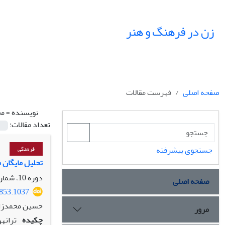
زن در فرهنگ و هنر
صفحه اصلی
فهرست مقالات
نویسنده =
مح
تعداد مقالات:
جستجوی پیشرفته
فرهنگی
تحلیل مایگان م
دوره 10، شماره 2، تابستان 1397، صفحه
صفحه اصلی
2853.1037
حسین محمدزا
مرور
چکیده
ترانه‏