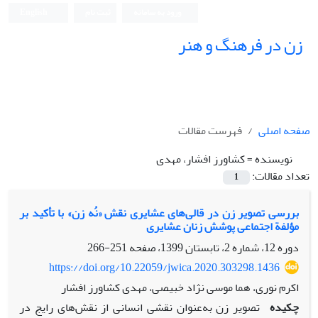
ورود به سامانه
ثبت نام
English
زن در فرهنگ و هنر
صفحه اصلی
فهرست مقالات
نویسنده =
کشاورز افشار، مهدی
تعداد مقالات:
1
بررسی تصویر زن در قالی‌های عشایری نقش «نُه‌ زن» با تأکید بر
مؤلفة اجتماعی پوشش زنان عشایری
دوره 12، شماره 2، تابستان 1399، صفحه
251-266
https://doi.org/10.22059/jwica.2020.303298.1436
اکرم نوری، هما موسی نژاد خبیصی، مهدی کشاورز افشار
چکیده
تصویر زن به‌عنوان نقشی انسانی از نقش‌های رایج در