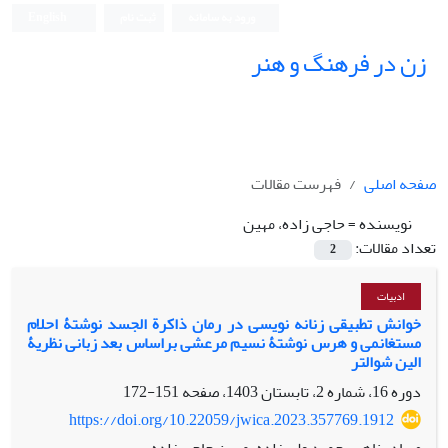
ورود به سامانه
ثبت نام
English
زن در فرهنگ و هنر
صفحه اصلی
فهرست مقالات
نویسنده =
حاجی زاده، مهین
تعداد مقالات:
2
ادبیات
خوانش تطبیقی زنانه نویسی در رمان ذاکرة الجسد نوشتۀ احلام
مستغانمی و هرس نوشتۀ نسیم مرعشی براساس بعد زبانی نظریۀ
الین شوالتر
دوره 16، شماره 2، تابستان 1403، صفحه
151-172
https://doi.org/10.22059/jwica.2023.357769.1912