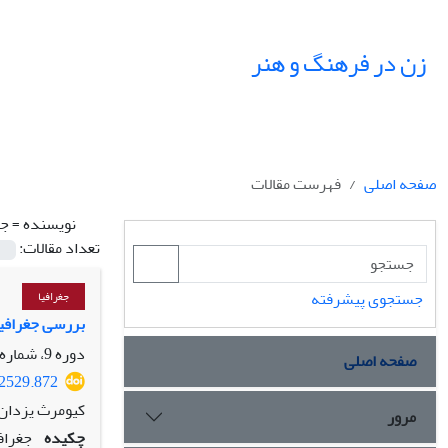
زن در فرهنگ و هنر
صفحه اصلی
فهرست مقالات
نویسنده =
جع
تعداد مقالات:
جستجوی پیشرفته
جغرافیا
بررسی جغرافیا
دوره 9، شماره 2، تابستان 1396، صفحه
صفحه اصلی
32529.872
کیومرث یزدان 
مرور
چکیده
جغراف