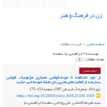
ورود به سامانه
ثبت نام
English
زن در فرهنگ و هنر
صفحه اصلی
فهرست مقالات
نویسنده =
ابراهیمی نیا، سعیده
تعداد مقالات:
1
جامعه شناسی
از خودِ ناشکفته تا خودشکوفایی هنجاری هژمونیک، کاوشی
بسترمند از فعالیت‌های هنری زنان طبقۀ متوسط شهر مشهد
دوره 10، شماره 2، تابستان 1397، صفحه
153-175
https://doi.org/10.22059/jwica.2018.251181.1019
سیدعلیرضا افشانی، علی روحانی، سعیده ابراهیمی نیا