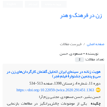
ورود به سامانه
ثبت نام
English
زن در فرهنگ و هنر
صفحه اصلی
فهرست مقالات
نویسنده =
مسعودی، حسن
تعداد مقالات:
2
هویت زنانه در سینمای ایران (تحلیل گفتمان کارگردان‌های زن در
سی و پنجمین جشنوارۀ فیلم فجر)
دوره 11، شماره 4، زمستان 1398، صفحه
513-534
https://doi.org/10.22059/jwica.2020.291451.1363
حسن بشیر، حسن مسعودی، مجتبی رزم آرا
چکیده
یکی از موضوعات چالش‌برانگیز در مطالعات بازنمایی،