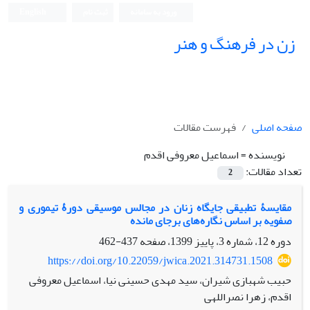
ورود به سامانه
ثبت نام
English
زن در فرهنگ و هنر
صفحه اصلی
فهرست مقالات
نویسنده =
اسماعیل معروفی اقدم
تعداد مقالات:
2
مقایسۀ تطبیقی جایگاه زنان در مجالس موسیقی دورۀ تیموری و
صفویه بر اساس نگاره‌های برجای مانده
دوره 12، شماره 3، پاییز 1399، صفحه
437-462
https://doi.org/10.22059/jwica.2021.314731.1508
حبیب شهبازی شیران، سید مهدی حسینی نیا، اسماعیل معروفی
اقدم، زهرا نصراللهی