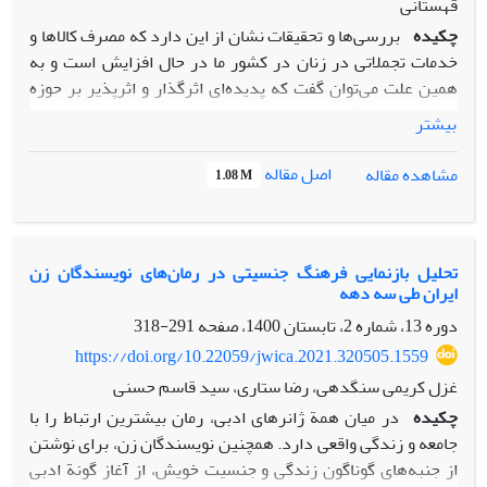
قهستانی
چکیده
بررسی‌ها و تحقیقات نشان از این دارد که مصرف کالاها و
خدمات تجملاتی در زنان در کشور ما در حال افزایش است و به
همین علت می‌توان گفت که پدیده‌ای اثرگذار و اثرپذیر بر حوزه
احساسات کنشگران اجتماعی است برخی از پژوهش‌ها این را بیان
بیشتر
کرده‌اند که مصرف کالاهای لوکس در احساس هویت و یا حتی
تبدیل ناراحتی به خوشحالی بسیار اثرگذار است و فرآیندهای
اصل مقاله
مشاهده مقاله
1.08 M
اجتماعی این تغییر احساسات هدفی است که این پژوهش دنبال
کرده است. با توجه به اینکه مصرف اساسا امری است که بیشتر
برای زنان نمود پیدا می‌کند؛ پژوهش حاضر بر روی زنان انجام شده
است.«تعریف احساسات به مرور زمان از روانشناسی فاصله گرفته
تحلیل بازنمایی فرهنگ جنسیتی در رمان‌های نویسندگان زن
ایران طی سه دهه
و برای خود تعریفی متعلق به علوم اجتماعی پیدا کرده و در
نظریه‌های علوم اجتماعی احساس را اینگونه بیان می‌کنند:
دوره 13، شماره 2، تابستان 1400، صفحه
291-318
عکس‌العملی بدنی در مقابل شرایط اجتماعی که در یک فضای کنش
https://doi.org/10.22059/jwica.2021.320505.1559
متقابل نمادین به وجود می‌آید. ظهور احساس در انسان تحت تأثیر
غزل کریمی سنگدهی، رضا ستاری، سید قاسم حسنی
شرایط اجتماعی به وجود می‌آید و در دو سطح خرد و کلان است در
چکیده
در میان همة ژانرهای ادبی، رمان بیشترین ارتباط را با
سطح خرد فرد تا در کنش متقابل با کسی نباشد احساس به وجود
جامعه و زندگی واقعی دارد. همچنین نویسندگان زن، برای نوشتن
نمی‌آید» و طبیعی است که با این رویکرد بررسی موضوع مورد
از جنبه‌های گوناگون زندگی و جنسیت خویش، از آغاز گونة ادبی
مطالعه در این تحقیق کاملا جنبه اجتماعی پیدا می‎کند؛ پژوهشگر به