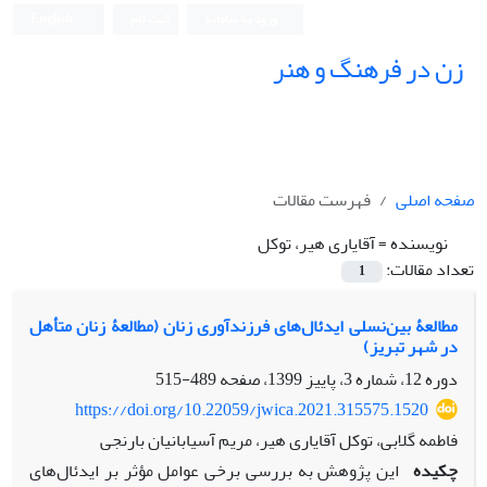
ورود به سامانه
ثبت نام
English
زن در فرهنگ و هنر
صفحه اصلی
فهرست مقالات
نویسنده =
آقایاری هیر، توکل
تعداد مقالات:
1
مطالعۀ بین‌نسلی ایدئال‌های فرزندآوری زنان (مطالعۀ زنان متأهل
در شهر تبریز)
دوره 12، شماره 3، پاییز 1399، صفحه
489-515
https://doi.org/10.22059/jwica.2021.315575.1520
فاطمه گلابی، توکل آقایاری هیر، مریم آسیابانیان بارنجی
چکیده
این پژوهش به بررسی برخی عوامل مؤثر بر ایدئال‌های