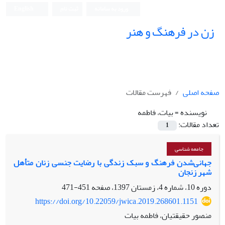
ورود به سامانه
ثبت نام
English
زن در فرهنگ و هنر
صفحه اصلی
فهرست مقالات
نویسنده =
بیات، فاطمه
تعداد مقالات:
1
جامعه شناسی
جهانی‌شدن فرهنگ و سبک زندگی با رضایت جنسی زنان متأهل
شهر زنجان
دوره 10، شماره 4، زمستان 1397، صفحه
451-471
https://doi.org/10.22059/jwica.2019.268601.1151
منصور حقیقتیان، فاطمه بیات