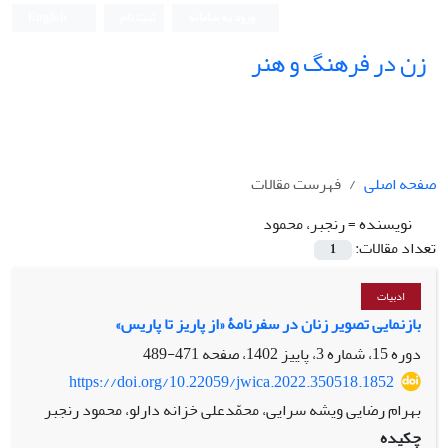
ورود به سامانه
ثبت نام
English
زن در فرهنگ و هنر
صفحه اصلی
فهرست مقالات
نویسنده =
رنجبر، محمود
تعداد مقالات:
1
ادبیات
بازنمایی تصویر زنان در سفرنامۀ «از پاریز تا پاریس»
دوره 15، شماره 3، پاییز 1402، صفحه
471-489
https://doi.org/10.22059/jwica.2022.350518.1852
بهرام رضایی ویشه سرایی، محمّدعلی خزانه دارلو، محمود رنجبر
چکیده