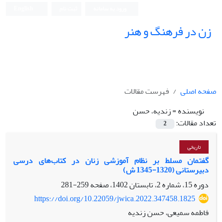
ورود به سامانه
ثبت نام
English
زن در فرهنگ و هنر
صفحه اصلی
فهرست مقالات
نویسنده =
زندیه، حسن
تعداد مقالات:
2
تاریخی
گفتمان‌ مسلط بر نظام آموزشی زنان در کتاب‌های درسی
دبیرستانی (1320-1345 ش)
دوره 15، شماره 2، تابستان 1402، صفحه
259-281
https://doi.org/10.22059/jwica.2022.347458.1825
فاطمه سمیعی، حسن زندیه