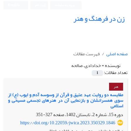
ورود به سامانه
ثبت نام
English
زن در فرهنگ و هنر
صفحه اصلی
فهرست مقالات
نویسنده =
خدادادی، صالحه
تعداد مقالات:
1
هنر
مقایسه دو روایت عهد عتیق و قرآن از وسوسه آدم و ایوب (ع) از
سوی همسرانشان و بازنمایی آن در هنرهای تجسمی مسیحی و
اسلامی
دوره 15، شماره 2، تابستان 1402، صفحه
327-351
https://doi.org/10.22059/jwica.2023.350329.1846