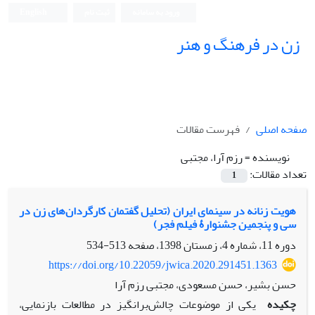
ورود به سامانه
ثبت نام
English
زن در فرهنگ و هنر
صفحه اصلی
فهرست مقالات
نویسنده =
رزم آرا، مجتبی
تعداد مقالات:
1
هویت زنانه در سینمای ایران (تحلیل گفتمان کارگردان‌های زن در
سی و پنجمین جشنوارۀ فیلم فجر)
دوره 11، شماره 4، زمستان 1398، صفحه
513-534
https://doi.org/10.22059/jwica.2020.291451.1363
حسن بشیر، حسن مسعودی، مجتبی رزم آرا
چکیده
یکی از موضوعات چالش‌برانگیز در مطالعات بازنمایی،