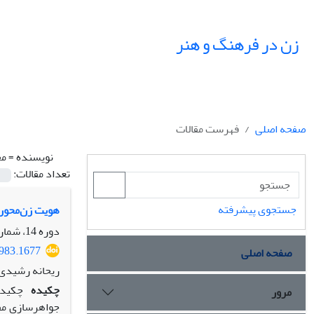
زن در فرهنگ و هنر
صفحه اصلی
فهرست مقالات
نویسنده =
مح
تعداد مقالات:
جستجوی پیشرفته
هویت زن‌محور 
دوره 14، شماره 1، بهار 1401، صفحه
9983.1677
صفحه اصلی
ریحانه رشیدی
چکیده
چکیده
مرور
جواهرسازی مفه