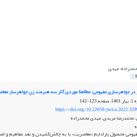
مدزاده، مهدی
1
در جواهرسازی مفهومی: مطالعۀ موردی آثار سه هنرمند زنِ جواهرساز معاصر (
123-142
https://doi.org/10.22059/jwica.2022.32
، محمدرضا مریدی، مهدی محمدزاده
ومی محصول پارادایم «معاصریت» با به چالش‌‌کشیدن و نقد مفاهیم و اص