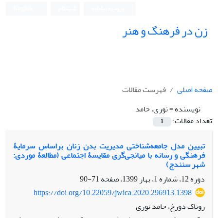
ورود به سامانه
ثبت نام
English
زن در فرهنگ و هنر
صفحه اصلی
فهرست مقالات
نویسنده =
نوری، حامد
تعداد مقالات:
1
تبیین مدل جامعه‌شناختی مدیریت بدن زنان براساس سرمایۀ
فرهنگی و رسانه با میانجی‌گری مقایسۀ اجتماعی (مطالعۀ موردی:
شهر سنندج)
دوره 12، شماره 1، بهار 1399، صفحه
71-90
https://doi.org/10.22059/jwica.2020.296913.1398
روناک دورخ، حامد نوری