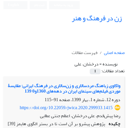
ورود به سامانه
ثبت نام
English
زن در فرهنگ و هنر
صفحه اصلی
فهرست مقالات
نویسنده =
درخشان، علی
تعداد مقالات:
1
واکاوی زباهنگ مردسالاری و زن‌سالاری در فرهنگ ایرانی: مقایسۀ
موردی فیلم‌های سینمای ایران در دهه‌های 1360و0 139
دوره 12، شماره 1، بهار 1399، صفحه
91-115
https://doi.org/10.22059/jwica.2020.299933.1415
رضا پیش‌قدم، علی درخشان، اعظم جنتی عطایی
چکیده
پژوهش پیش‏رو بر آن است تا در بستر الگوی هایمز [39]