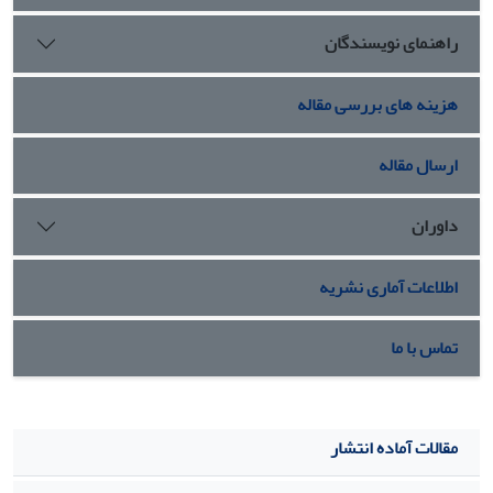
و نگرش جامعه دستخوش تغییراتی شده و دیدگاه افراد جامعه از
راهنمای نویسندگان
تفکرات مردسالار به تفکرات زن‏سالار تغییر یافته است. در‌واقع،
همان‌گونه که انتظار می‏رفت، می‏توان دهۀ 1360 را مصداق بارز
تفکر مردسالارانه و دهۀ 1390 را مصداق بارز تفکر زن‏سالارانه
هزینه های بررسی مقاله
برشمرد. در پایان، مجموعه‏ای از کاربردهای این زباهنگ، با عنوان
هنجارهای گفتمان، بررسی و مشخص شدند.
ارسال مقاله
داوران
اطلاعات آماری نشریه
تماس با ما
مقالات آماده انتشار