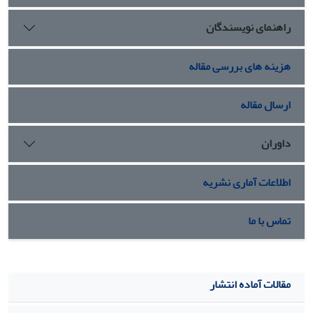
و نگرش جامعه دستخوش تغییراتی شده و دیدگاه افراد جامعه از
راهنمای نویسندگان
تفکرات مردسالار به تفکرات زن‏سالار تغییر یافته است. در‌واقع،
همان‌گونه که انتظار می‏رفت، می‏توان دهۀ 1360 را مصداق بارز
تفکر مردسالارانه و دهۀ 1390 را مصداق بارز تفکر زن‏سالارانه
هزینه های بررسی مقاله
برشمرد. در پایان، مجموعه‏ای از کاربردهای این زباهنگ، با عنوان
هنجارهای گفتمان، بررسی و مشخص شدند.
ارسال مقاله
داوران
اطلاعات آماری نشریه
تماس با ما
مقالات آماده انتشار