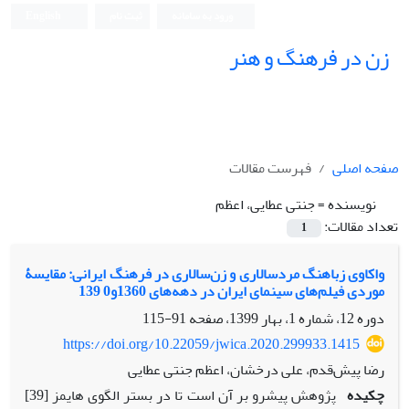
ورود به سامانه
ثبت نام
English
زن در فرهنگ و هنر
صفحه اصلی
فهرست مقالات
نویسنده =
جنتی عطایی، اعظم
تعداد مقالات:
1
واکاوی زباهنگ مردسالاری و زن‌سالاری در فرهنگ ایرانی: مقایسۀ
موردی فیلم‌های سینمای ایران در دهه‌های 1360و0 139
دوره 12، شماره 1، بهار 1399، صفحه
91-115
https://doi.org/10.22059/jwica.2020.299933.1415
رضا پیش‌قدم، علی درخشان، اعظم جنتی عطایی
چکیده
پژوهش پیش‏رو بر آن است تا در بستر الگوی هایمز [39]