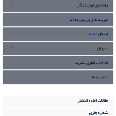
راهنمای نویسندگان
همچون یک معشوق یا مادر و گاه نفرت‏بار همچون یک وسوسه‏گر یا
ساحره برای ما وصف کرده باشند. به ‏یاری نوشتار زنانه، او جهان
پیرامون را با همة رخدادها و پدیده‏های شگفت‏آورش از دریچة
هزینه های بررسی مقاله
چشم خود برای خوانشگرانش ترسیم می‏کند.
ارسال مقاله
داوران
اطلاعات آماری نشریه
تماس با ما
مقالات آماده انتشار
شماره جاری