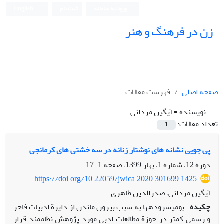
ورود به سامانه
ثبت نام
English
زن در فرهنگ و هنر
صفحه اصلی
فهرست مقالات
نویسنده =
آیگین مردانی
تعداد مقالات:
1
پی‏ جویی نشانه ‏های نوشتار زنانه در سه‏ خشتی‏ های کرمانجی
دوره 12، شماره 1، بهار 1399، صفحه
1-17
https://doi.org/10.22059/jwica.2020.301699.1425
آیگین مردانی، صدرالدین طاهری
چکیده
بومی‏سروده‏ها به‏ سبب بیرون ماندن از دایرة ادبیات فاخر
و رسمی کمتر در حوزة مطالعات ادبی مورد پژوهش نظام‏مند قرار