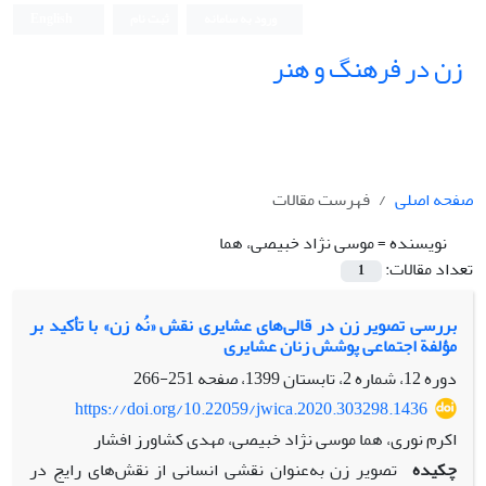
ورود به سامانه
ثبت نام
English
زن در فرهنگ و هنر
صفحه اصلی
فهرست مقالات
نویسنده =
موسی نژاد خبیصی، هما
تعداد مقالات:
1
بررسی تصویر زن در قالی‌های عشایری نقش «نُه‌ زن» با تأکید بر
مؤلفة اجتماعی پوشش زنان عشایری
دوره 12، شماره 2، تابستان 1399، صفحه
251-266
https://doi.org/10.22059/jwica.2020.303298.1436
اکرم نوری، هما موسی نژاد خبیصی، مهدی کشاورز افشار
چکیده
تصویر زن به‌عنوان نقشی انسانی از نقش‌های رایج در