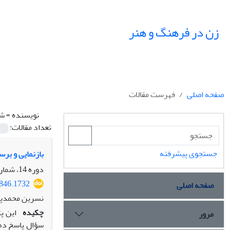
زن در فرهنگ و هنر
صفحه اصلی
فهرست مقالات
نویسنده =
شا
تعداد مقالات:
جستجوی پیشرفته
بازنمایی و بر
دوره 14، شماره 2، تابستان 1401، صفحه
5846.1732
صفحه اصلی
نسرین محمدپور
چکیده
این پژ
مرور
سؤال پاسخ دهد