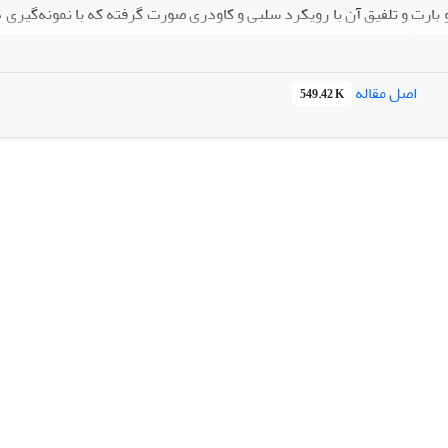
تحلیل برگزیده شده است. نتایج نشان می‌دهد که قدرت در این فیلم‌ها بر قد
د کرده است. ازسوی دیگر شاهد برساخت زن وفادار در قبال تعهد به همسر ی
اصل مقاله
549.42 K
ار، عفیف و عشق‌ورز است. معانی فرهنگی فیلم‌ها عبارتند از: طبقۀ اجتما
 جوان؛ مشکلات معیشتی و اقتصادی آنان؛ نگاه برساخت‌شدۀ مردم به آنها؛ 
ازخودگذشتگی و فداکار بودن و ترسیم سنت‌های قدیمی‌‌ بیوه‌گی زنان. همچ
با جامعه، سنت‌ها، کلیشه‌های جنسیتی و برتراندیشی مردانه، فرصت توانمندسا