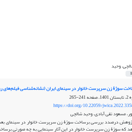
لچی، وحید
1
ساخت سوژۀ زن سرپرست خانوار در سینمای ایران (نشانه‌شناسی فیلم‌های رو
241-265
https://doi.org/10.22059/jwica.2022.33
، مسعود تقی آبادی، وحید شالچی
وهش درصدد بررسی برساخت سوژۀ زن سرپرست خانوار در سینمای بعد انقلا
 که سوژۀ زن سرپرست خانوار در این آثار سینمایی به چه صورتی برساخت